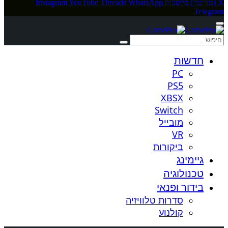
X (טוויטר)
פייסבוק
WhatsApp
Threads
YouTube
Instagram
Telegram
חדשות
PC
PS5
XBSX
Switch
מובייל
VR
ביקורות
גיימינג
טכנולוגיה
בידור ופנאי
סדרות טלוויזיה
קולנוע