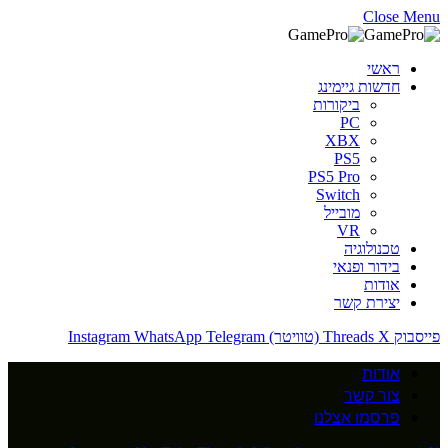
Close Menu
ראשי
חדשות גיימינג
ביקורות
PC
XBX
PS5
PS5 Pro
Switch
מובייל
VR
טכנולוגיה
בידור ופנאי
אודות
יצירת קשר
פייסבוק
X (טוויטר)
Threads
Telegram
WhatsApp
Instagram
אודות
צור קשר
פרסמו אצלנו