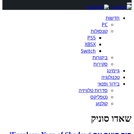
חדשות
PC
קונסולות
PS5
XBSX
Switch
ביקורות
סקירות
גיימינג
טכנולוגיה
בידור ופנאי
סדרות טלוויזיה
נטפליקס
קולנוע
שאדו סוניק