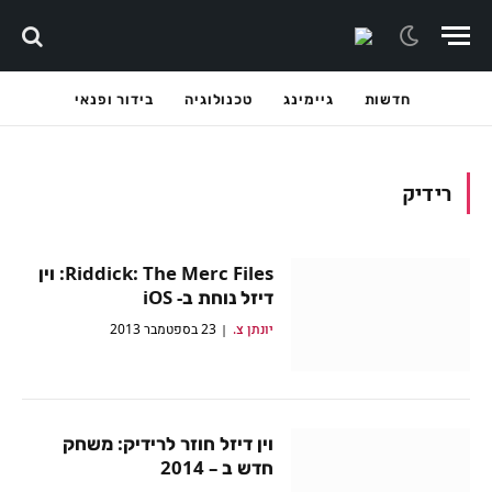
חדשות
גיימינג
טכנולוגיה
בידור ופנאי
רידיק
Riddick: The Merc Files: וין
דיזל נוחת ב- iOS
יונתן צ.
23 בספטמבר 2013
וין דיזל חוזר לרידיק: משחק
חדש ב – 2014