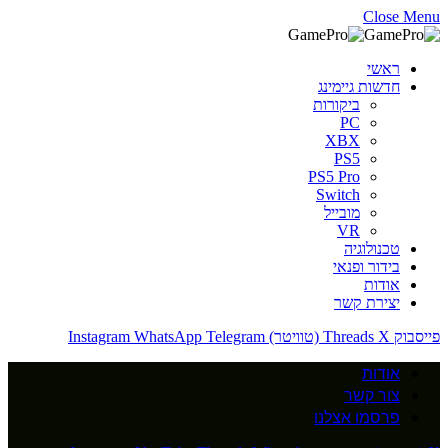
Close Menu
ראשי
חדשות גיימינג
ביקורות
PC
XBX
PS5
PS5 Pro
Switch
מובייל
VR
טכנולוגיה
בידור ופנאי
אודות
יצירת קשר
פייסבוק
X (טוויטר)
Threads
Telegram
WhatsApp
Instagram
אודות
צור קשר
פרסמו אצלנו