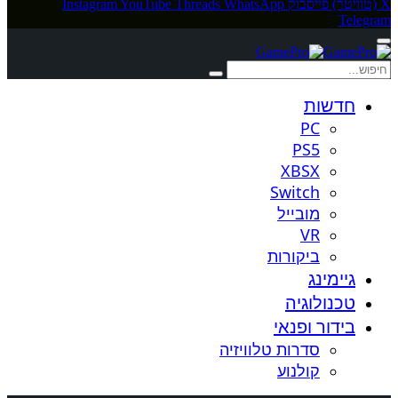
X (טוויטר)
פייסבוק
WhatsApp
Threads
YouTube
Instagram
Telegram
חדשות
PC
PS5
XBSX
Switch
מובייל
VR
ביקורות
גיימינג
טכנולוגיה
בידור ופנאי
סדרות טלוויזיה
קולנוע