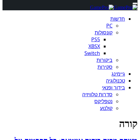
חדשות
PC
קונסולות
PS5
XBSX
Switch
ביקורות
סקירות
גיימינג
טכנולוגיה
בידור ופנאי
סדרות טלוויזיה
נטפליקס
קולנוע
קורה