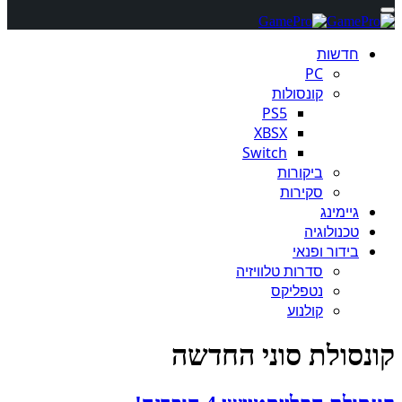
חדשות
PC
קונסולות
PS5
XBSX
Switch
ביקורות
סקירות
גיימינג
טכנולוגיה
בידור ופנאי
סדרות טלוויזיה
נטפליקס
קולנוע
קונסולת סוני החדשה