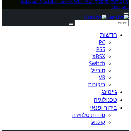
X (טוויטר)
פייסבוק
WhatsApp
Threads
YouTube
Instagram
Telegram
חדשות
PC
PS5
XBSX
Switch
מובייל
VR
ביקורות
גיימינג
טכנולוגיה
בידור ופנאי
סדרות טלוויזיה
קולנוע