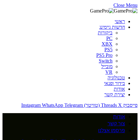
Close Menu
ראשי
חדשות גיימינג
ביקורות
PC
XBX
PS5
PS5 Pro
Switch
מובייל
VR
טכנולוגיה
בידור ופנאי
אודות
יצירת קשר
פייסבוק
X (טוויטר)
Threads
Telegram
WhatsApp
Instagram
אודות
צור קשר
פרסמו אצלנו