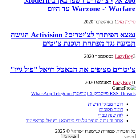
200 אלף צ'יטרים חטפו באן ב-Modern
Warfare ו- Warzone עד היום
סיימון מזיג
1 באוקטובר 2020
נמצא הפיתרון לצ'יטרים? Activision הגישה
תביעה נגד מפתחת תוכנת צ'יטים
3 בספטמבר 2020
LazyBoy
צ'יטרים מציפים את הבאטל רויאל "פול גייז"
11 באוגוסט 2020
LazyBoy
Threads
RSS
פייסבוק
X (טוויטר)
Telegram
WhatsApp
רוטר מבזקי חדשות
רוטר סקופים
לוח שנה עברי
אתר זה נבנה ועוצב על-ידי קידומא | דיגיטל קריאייטיב
כל הזכויות שמורות לגיימפרו ישראל © 2025
Submit