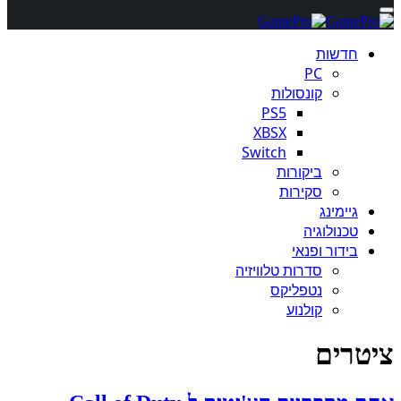
חדשות
PC
קונסולות
PS5
XBSX
Switch
ביקורות
סקירות
גיימינג
טכנולוגיה
בידור ופנאי
סדרות טלוויזיה
נטפליקס
קולנוע
ציטרים