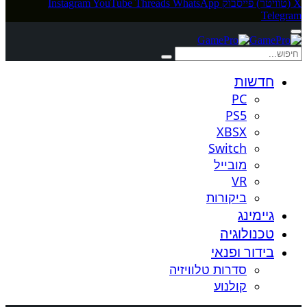
X (טוויטר)
פייסבוק
WhatsApp
Threads
YouTube
Instagram
Telegram
חדשות
PC
PS5
XBSX
Switch
מובייל
VR
ביקורות
גיימינג
טכנולוגיה
בידור ופנאי
סדרות טלוויזיה
קולנוע