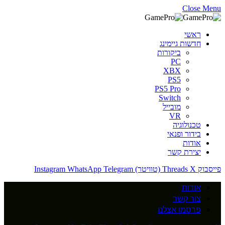
Close Menu
ראשי
חדשות גיימינג
ביקורות
PC
XBX
PS5
PS5 Pro
Switch
מובייל
VR
טכנולוגיה
בידור ופנאי
אודות
יצירת קשר
פייסבוק
X (טוויטר)
Threads
Telegram
WhatsApp
Instagram
אודות
צור קשר
פרסמו אצלנו