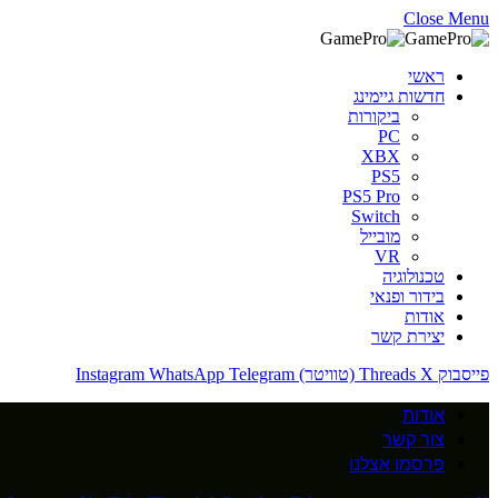
Close Menu
ראשי
חדשות גיימינג
ביקורות
PC
XBX
PS5
PS5 Pro
Switch
מובייל
VR
טכנולוגיה
בידור ופנאי
אודות
יצירת קשר
פייסבוק
X (טוויטר)
Threads
Telegram
WhatsApp
Instagram
אודות
צור קשר
פרסמו אצלנו