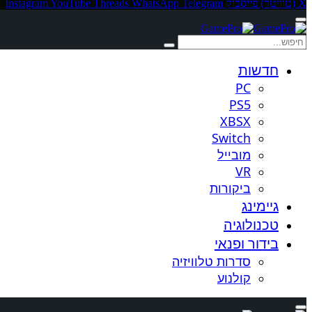
X (טוויטר)
פייסבוק
Telegram
WhatsApp
Threads
YouTube
Instagram
חדשות
PC
PS5
XBSX
Switch
מובייל
VR
ביקורות
גיימינג
טכנולוגיה
בידור ופנאי
סדרות טלוויזיה
קולנוע