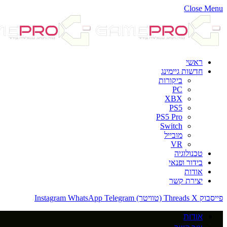
Close Menu
ראשי
חדשות גיימינג
ביקורות
PC
XBX
PS5
PS5 Pro
Switch
מובייל
VR
טכנולוגיה
בידור ופנאי
אודות
יצירת קשר
פייסבוק
X (טוויטר)
Threads
Telegram
WhatsApp
Instagram
אודות