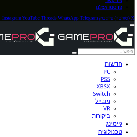
צור קשר
פרסמו אצלנו
X (טוויטר)
פייסבוק
Telegram
WhatsApp
Threads
YouTube
Instagram
חדשות
PC
PS5
XBSX
Switch
מובייל
VR
ביקורות
גיימינג
טכנולוגיה