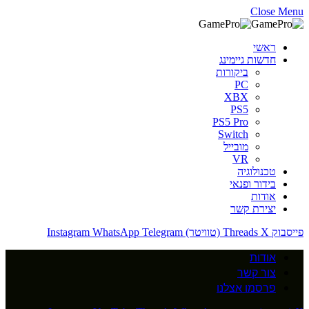
Close Menu
ראשי
חדשות גיימינג
ביקורות
PC
XBX
PS5
PS5 Pro
Switch
מובייל
VR
טכנולוגיה
בידור ופנאי
אודות
יצירת קשר
פייסבוק
X (טוויטר)
Threads
Telegram
WhatsApp
Instagram
אודות
צור קשר
פרסמו אצלנו