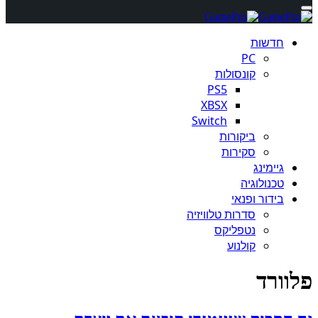
חדשות
PC
קונסולות
PS5
XBSX
Switch
ביקורות
סקירות
גיימינג
טכנולוגיה
בידור ופנאי
סדרות טלוויזיה
נטפליקס
קולנוע
פלוורד