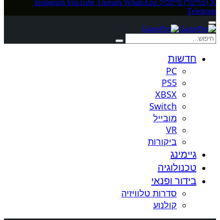
X (טוויטר)
פייסבוק
WhatsApp
Threads
YouTube
Instagram
Telegram
חדשות
PC
PS5
XBSX
Switch
מובייל
VR
ביקורות
גיימינג
טכנולוגיה
בידור ופנאי
סדרות טלוויזיה
קולנוע