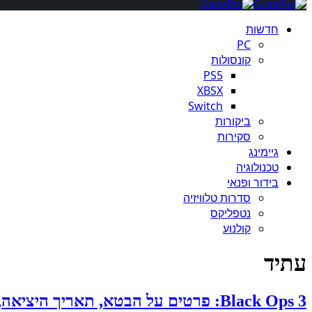
חדשות
PC
קונסולות
PS5
XBSX
Switch
ביקורות
סקירות
גיימינג
טכנולוגיה
בידור ופנאי
סדרות טלוויזיה
נטפליקס
קולנוע
עתיד
Black Ops 3: פרטים על הבטא, תאריך היציאה, וקואופ דלפו לרשת