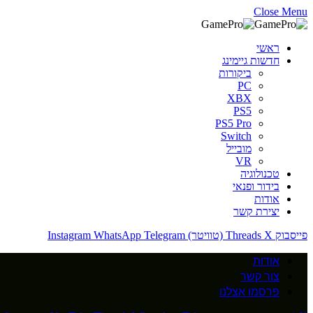
Close Menu
ראשי
חדשות גיימינג
ביקורות
PC
XBX
PS5
PS5 Pro
Switch
מובייל
VR
טכנולוגיה
בידור ופנאי
אודות
יצירת קשר
פייסבוק
X (טוויטר)
Threads
Telegram
WhatsApp
Instagram
אודות
צור קשר
פרסמו אצלנו