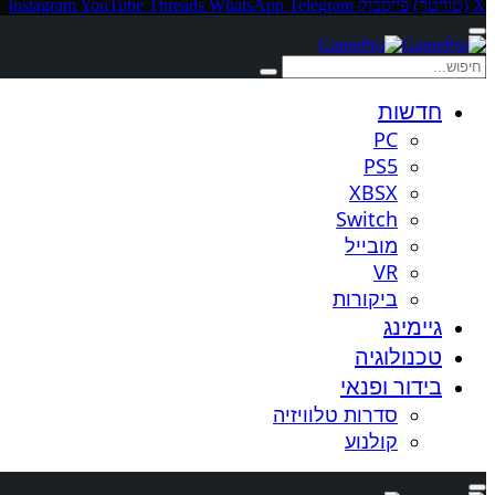
X (טוויטר)
פייסבוק
Telegram
WhatsApp
Threads
YouTube
Instagram
חדשות
PC
PS5
XBSX
Switch
מובייל
VR
ביקורות
גיימינג
טכנולוגיה
בידור ופנאי
סדרות טלוויזיה
קולנוע