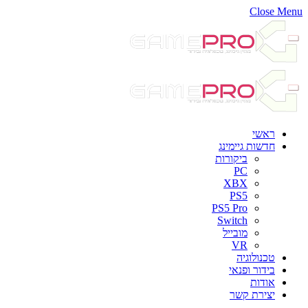
Close Menu
ראשי
חדשות גיימינג
ביקורות
PC
XBX
PS5
PS5 Pro
Switch
מובייל
VR
טכנולוגיה
בידור ופנאי
אודות
יצירת קשר