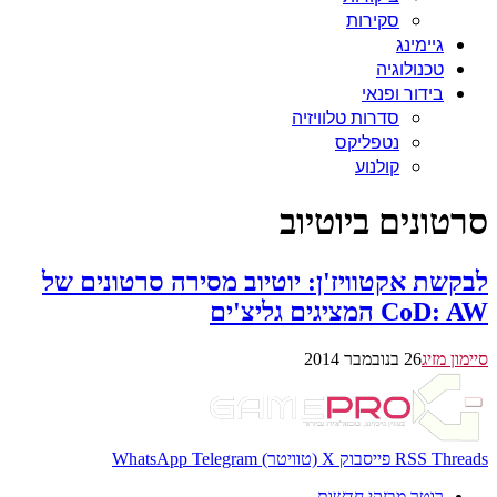
סקירות
גיימינג
טכנולוגיה
בידור ופנאי
סדרות טלוויזיה
נטפליקס
קולנוע
סרטונים ביוטיוב
לבקשת אקטוויז'ן: יוטיוב מסירה סרטונים של
CoD: AW המציגים גליצ'ים
סיימון מזיג
26 בנובמבר 2014
Threads
RSS
פייסבוק
X (טוויטר)
Telegram
WhatsApp
רוטר מבזקי חדשות