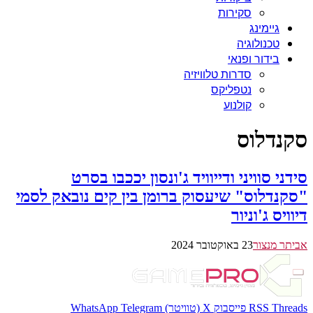
סקירות
גיימינג
טכנולוגיה
בידור ופנאי
סדרות טלוויזיה
נטפליקס
קולנוע
סקנדלוס
סידני סוויני ודייוויד ג'ונסון יככבו בסרט
"סקנדלוס" שיעסוק ברומן בין קים נובאק לסמי
דיוויס ג'וניור
אביתר מנצור
23 באוקטובר 2024
Threads
RSS
פייסבוק
X (טוויטר)
Telegram
WhatsApp