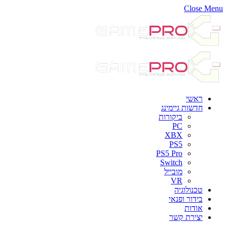
Close Menu
ראשי
חדשות גיימינג
ביקורות
PC
XBX
PS5
PS5 Pro
Switch
מובייל
VR
טכנולוגיה
בידור ופנאי
אודות
יצירת קשר