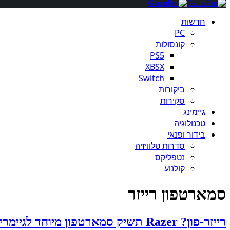
חדשות
PC
קונסולות
PS5
XBSX
Switch
ביקורות
סקירות
גיימינג
טכנולוגיה
בידור ופנאי
סדרות טלוויזיה
נטפליקס
קולנוע
סמארטפון רייזר
רייזר-פון? Razer תשיק סמארטפון מיוחד לגיימרים