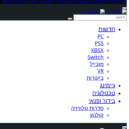
X (טוויטר)
פייסבוק
Telegram
WhatsApp
Threads
YouTube
Instagram
חדשות
PC
PS5
XBSX
Switch
מובייל
VR
ביקורות
גיימינג
טכנולוגיה
בידור ופנאי
סדרות טלוויזיה
קולנוע