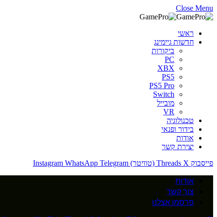
Close Menu
ראשי
חדשות גיימינג
ביקורות
PC
XBX
PS5
PS5 Pro
Switch
מובייל
VR
טכנולוגיה
בידור ופנאי
אודות
יצירת קשר
פייסבוק
X (טוויטר)
Threads
Telegram
WhatsApp
Instagram
אודות
צור קשר
פרסמו אצלנו