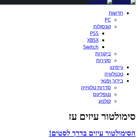
חדשות
PC
קונסולות
PS5
XBSX
Switch
ביקורות
סקירות
גיימינג
טכנולוגיה
בידור ופנאי
סדרות טלוויזיה
נטפליקס
קולנוע
סימולטור עיזים עז
הסימולטור עיזים בדרך לסטים!