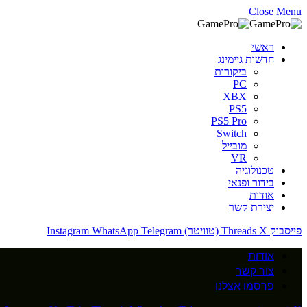
Close Menu
ראשי
חדשות גיימינג
ביקורות
PC
XBX
PS5
PS5 Pro
Switch
מובייל
VR
טכנולוגיה
בידור ופנאי
אודות
יצירת קשר
פייסבוק
X (טוויטר)
Threads
Telegram
WhatsApp
Instagram
אודות
צור קשר
פרסמו אצלנו