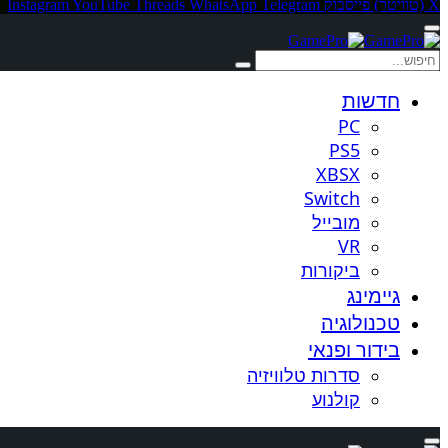
X (טוויטר)
פייסבוק
Telegram
WhatsApp
Threads
YouTube
Instagram
חדשות
PC
PS5
XBSX
Switch
מובייל
VR
ביקורות
גיימינג
טכנולוגיה
בידור ופנאי
סדרות טלוויזיה
קולנוע