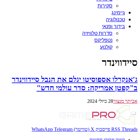
סקירות
גיימינג
טכנולוגיה
בידור ופנאי
סדרות טלוויזיה
נטפליקס
קולנוע
סיידווינדר
ג'אנקרלו אספוסיטו יגלם את הנבל סיידווינדר
ב"קפטן אמריקה: סדר עולמי חדש"
אביתר מנצור
28 ביולי 2024
Threads
RSS
פייסבוק
X (טוויטר)
Telegram
WhatsApp
רוטר מבזקי חדשות