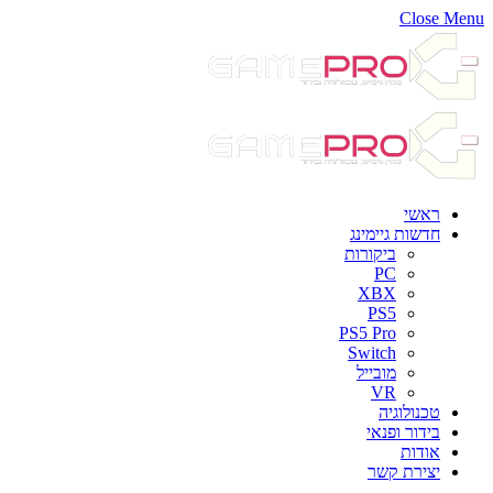
Close Menu
ראשי
חדשות גיימינג
ביקורות
PC
XBX
PS5
PS5 Pro
Switch
מובייל
VR
טכנולוגיה
בידור ופנאי
אודות
יצירת קשר