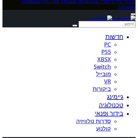
X (טוויטר)
פייסבוק
WhatsApp
Threads
YouTube
Instagram
Telegram
חדשות
PC
PS5
XBSX
Switch
מובייל
VR
ביקורות
גיימינג
טכנולוגיה
בידור ופנאי
סדרות טלוויזיה
קולנוע