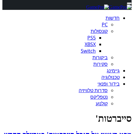
חדשות
PC
קונסולות
PS5
XBSX
Switch
ביקורות
סקירות
גיימינג
טכנולוגיה
בידור ופנאי
סדרות טלוויזיה
נטפליקס
קולנוע
סייברטות'