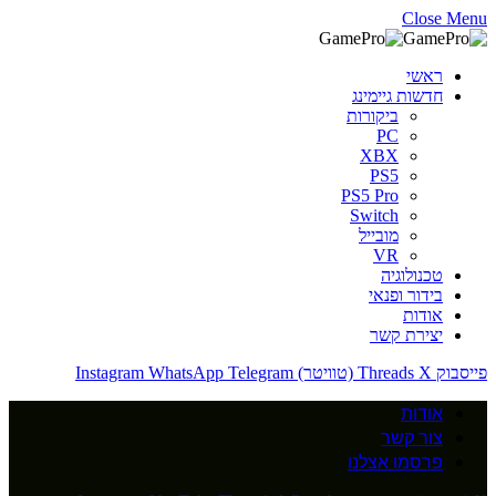
Close Menu
ראשי
חדשות גיימינג
ביקורות
PC
XBX
PS5
PS5 Pro
Switch
מובייל
VR
טכנולוגיה
בידור ופנאי
אודות
יצירת קשר
פייסבוק
X (טוויטר)
Threads
Telegram
WhatsApp
Instagram
אודות
צור קשר
פרסמו אצלנו