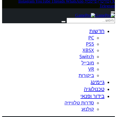
X (טוויטר)
פייסבוק
WhatsApp
Threads
YouTube
Instagram
Telegram
חדשות
PC
PS5
XBSX
Switch
מובייל
VR
ביקורות
גיימינג
טכנולוגיה
בידור ופנאי
סדרות טלוויזיה
קולנוע