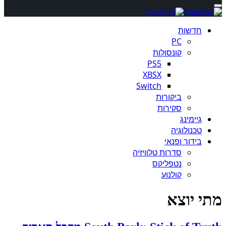
חדשות
PC
קונסולות
PS5
XBSX
Switch
ביקורות
סקירות
גיימינג
טכנולוגיה
בידור ופנאי
סדרות טלוויזיה
נטפליקס
קולנוע
מתי יוצא