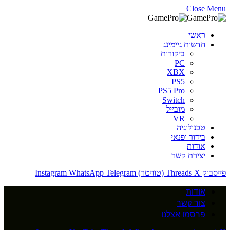
Close Menu
ראשי
חדשות גיימינג
ביקורות
PC
XBX
PS5
PS5 Pro
Switch
מובייל
VR
טכנולוגיה
בידור ופנאי
אודות
יצירת קשר
פייסבוק
X (טוויטר)
Threads
Telegram
WhatsApp
Instagram
אודות
צור קשר
פרסמו אצלנו