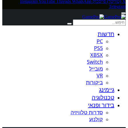
X (טוויטר)
פייסבוק
WhatsApp
Threads
YouTube
Instagram
Telegram
חדשות
PC
PS5
XBSX
Switch
מובייל
VR
ביקורות
גיימינג
טכנולוגיה
בידור ופנאי
סדרות טלוויזיה
קולנוע