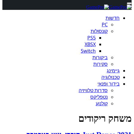
חדשות
PC
קונסולות
PS5
XBSX
Switch
ביקורות
סקירות
גיימינג
טכנולוגיה
בידור ופנאי
סדרות טלוויזיה
נטפליקס
קולנוע
משחק ריקודים