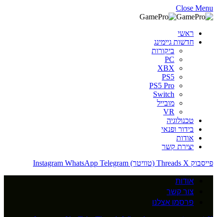
Close Menu
ראשי
חדשות גיימינג
ביקורות
PC
XBX
PS5
PS5 Pro
Switch
מובייל
VR
טכנולוגיה
בידור ופנאי
אודות
יצירת קשר
פייסבוק
X (טוויטר)
Threads
Telegram
WhatsApp
Instagram
אודות
צור קשר
פרסמו אצלנו