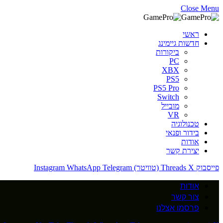
Close Menu
ראשי
חדשות גיימינג
ביקורות
PC
XBX
PS5
PS5 Pro
Switch
מובייל
VR
טכנולוגיה
בידור ופנאי
אודות
יצירת קשר
פייסבוק
X (טוויטר)
Threads
Telegram
WhatsApp
Instagram
אודות
צור קשר
פרסמו אצלנו