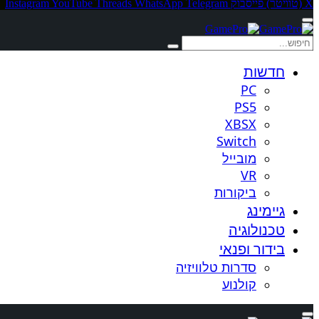
X (טוויטר)
פייסבוק
Telegram
WhatsApp
Threads
YouTube
Instagram
חדשות
PC
PS5
XBSX
Switch
מובייל
VR
ביקורות
גיימינג
טכנולוגיה
בידור ופנאי
סדרות טלוויזיה
קולנוע