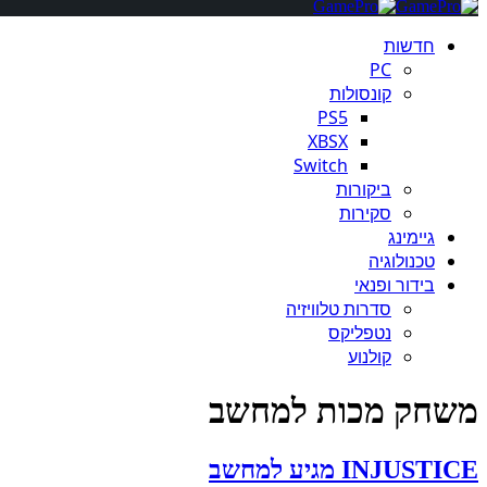
חדשות
PC
קונסולות
PS5
XBSX
Switch
ביקורות
סקירות
גיימינג
טכנולוגיה
בידור ופנאי
סדרות טלוויזיה
נטפליקס
קולנוע
משחק מכות למחשב
INJUSTICE מגיע למחשב