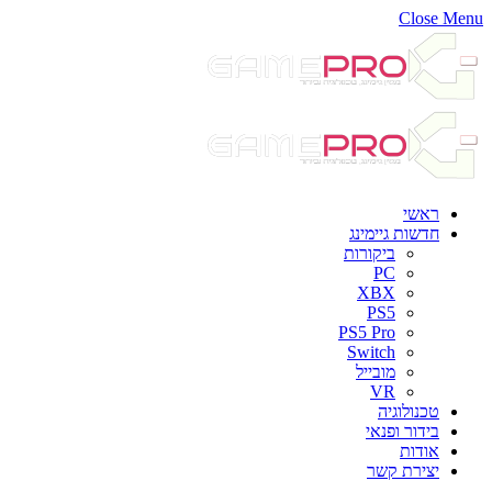
Close Menu
ראשי
חדשות גיימינג
ביקורות
PC
XBX
PS5
PS5 Pro
Switch
מובייל
VR
טכנולוגיה
בידור ופנאי
אודות
יצירת קשר