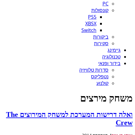
PC
קונסולות
PS5
XBSX
Switch
ביקורות
סקירות
גיימינג
טכנולוגיה
בידור ופנאי
סדרות טלוויזיה
נטפליקס
קולנוע
משחק מירצים
ואלה דרישות המערכת למשחק המירוצים The
Crew