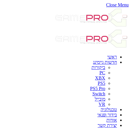
Close Menu
ראשי
חדשות גיימינג
ביקורות
PC
XBX
PS5
PS5 Pro
Switch
מובייל
VR
טכנולוגיה
בידור ופנאי
אודות
יצירת קשר