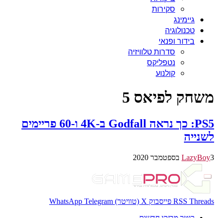
סקירות
גיימינג
טכנולוגיה
בידור ופנאי
סדרות טלוויזיה
נטפליקס
קולנוע
משחק לפיאס 5
PS5: כך נראה Godfall ב-4K ו-60 פריימים
לשנייה
3 בספטמבר 2020
LazyBoy
Threads
RSS
פייסבוק
X (טוויטר)
Telegram
WhatsApp
רוטר מבזקי חדשות