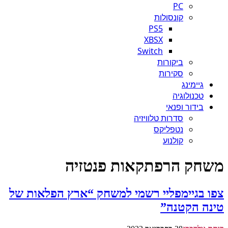
PC
קונסולות
PS5
XBSX
Switch
ביקורות
סקירות
גיימינג
טכנולוגיה
בידור ופנאי
סדרות טלוויזיה
נטפליקס
קולנוע
משחק הרפתקאות פנטזיה
צפו בגיימפליי רשמי למשחק “ארץ הפלאות של
טינה הקטנה”