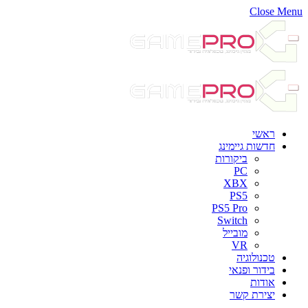
Close Menu
ראשי
חדשות גיימינג
ביקורות
PC
XBX
PS5
PS5 Pro
Switch
מובייל
VR
טכנולוגיה
בידור ופנאי
אודות
יצירת קשר