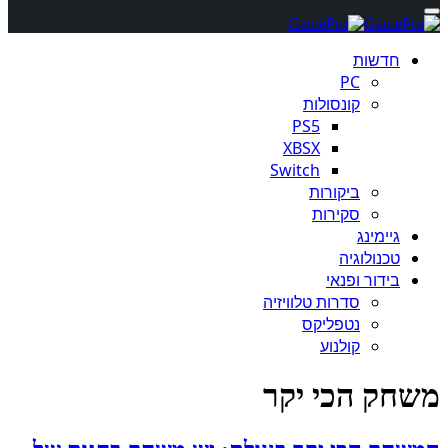
חדשות
PC
קונסולות
PS5
XBSX
Switch
ביקורות
סקירות
גיימינג
טכנולוגיה
בידור ופנאי
סדרות טלוויזיה
נטפליקס
קולנוע
משחק הכי יקר