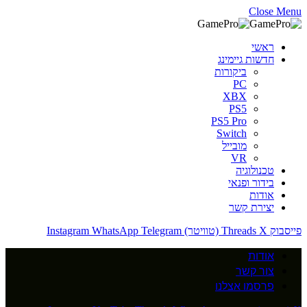
Close Menu
ראשי
חדשות גיימינג
ביקורות
PC
XBX
PS5
PS5 Pro
Switch
מובייל
VR
טכנולוגיה
בידור ופנאי
אודות
יצירת קשר
פייסבוק
X (טוויטר)
Threads
Telegram
WhatsApp
Instagram
אודות
צור קשר
פרסמו אצלנו