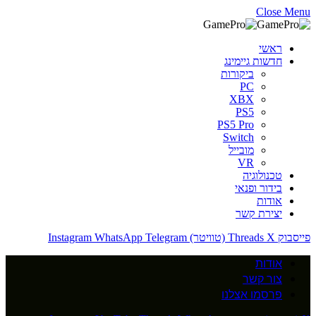
Close Menu
ראשי
חדשות גיימינג
ביקורות
PC
XBX
PS5
PS5 Pro
Switch
מובייל
VR
טכנולוגיה
בידור ופנאי
אודות
יצירת קשר
פייסבוק
X (טוויטר)
Threads
Telegram
WhatsApp
Instagram
אודות
צור קשר
פרסמו אצלנו