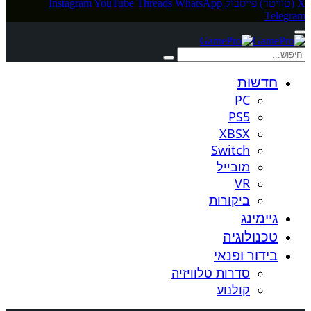
X (טוויטר)
פייסבוק
WhatsApp
Threads
YouTube
Instagram
Telegram
חדשות
PC
PS5
XBSX
Switch
מובייל
VR
ביקורות
גיימינג
טכנולוגיה
בידור ופנאי
סדרות טלוויזיה
קולנוע