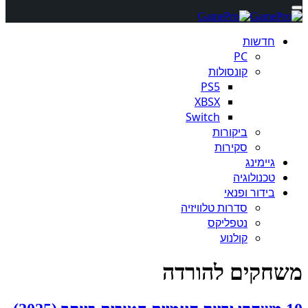
חדשות
PC
קונסולות
PS5
XBSX
Switch
ביקורות
סקירות
גיימינג
טכנולוגיה
בידור ופנאי
סדרות טלוויזיה
נטפליקס
קולנוע
משחקים להורדה