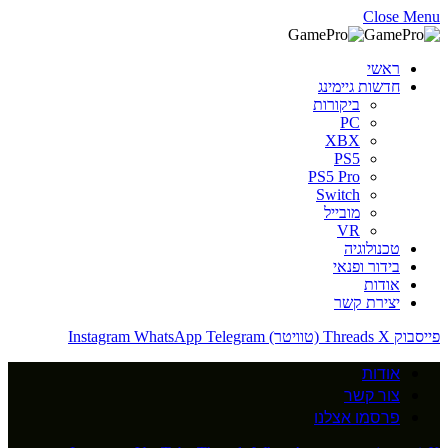
Close Menu
ראשי
חדשות גיימינג
ביקורות
PC
XBX
PS5
PS5 Pro
Switch
מובייל
VR
טכנולוגיה
בידור ופנאי
אודות
יצירת קשר
פייסבוק
X (טוויטר)
Threads
Telegram
WhatsApp
Instagram
אודות
צור קשר
פרסמו אצלנו