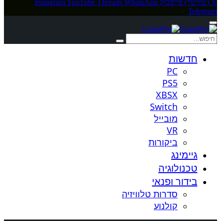
X (טוויטר)
פייסבוק
WhatsApp
Threads
YouTube
Instagram
Telegram
חדשות
PC
PS5
XBSX
Switch
מובייל
VR
ביקורות
גיימינג
טכנולוגיה
בידור ופנאי
סדרות טלוויזיה
קולנוע