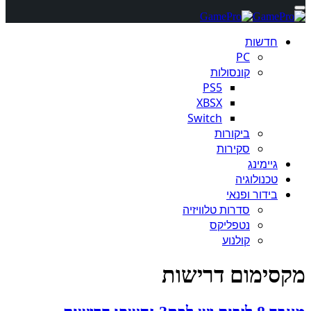
חדשות
PC
קונסולות
PS5
XBSX
Switch
ביקורות
סקירות
גיימינג
טכנולוגיה
בידור ופנאי
סדרות טלוויזיה
נטפליקס
קולנוע
מקסימום דרישות