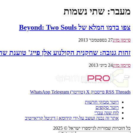
מעבר: שתי נשמות
צפו בדמו המלא של Beyond: Two Souls
סיימון מזיג
27 בספטמבר 2013
זהות גנובה: שחקנית הקולנוע אלן פייג' טוענת שהדמות של אלי מ-f Us
סיימון מזיג
24 ביוני 2013
Threads
RSS
פייסבוק
X (טוויטר)
Telegram
WhatsApp
רוטר מבזקי חדשות
רוטר סקופים
לוח שנה עברי
אתר זה נבנה ועוצב על-ידי קידומא | דיגיטל קריאייטיב
כל הזכויות שמורות לגיימפרו ישראל © 2025