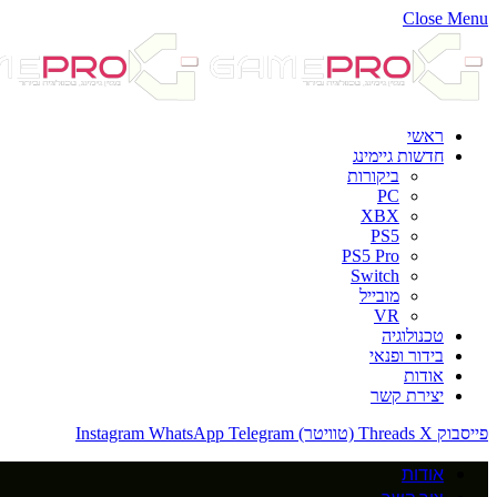
Close Menu
ראשי
חדשות גיימינג
ביקורות
PC
XBX
PS5
PS5 Pro
Switch
מובייל
VR
טכנולוגיה
בידור ופנאי
אודות
יצירת קשר
פייסבוק
X (טוויטר)
Threads
Telegram
WhatsApp
Instagram
אודות