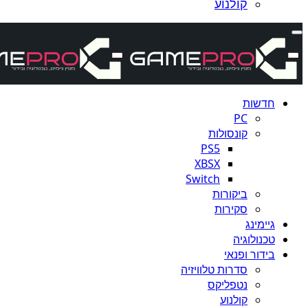
קולנוע
חדשות
PC
קונסולות
PS5
XBSX
Switch
ביקורות
סקירות
גיימינג
טכנולוגיה
בידור ופנאי
סדרות טלוויזיה
נטפליקס
קולנוע