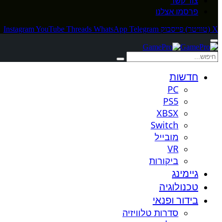
צור קשר
פרסמו אצלנו
X (טוויטר)
פייסבוק
Telegram
WhatsApp
Threads
YouTube
Instagram
חדשות
PC
PS5
XBSX
Switch
מובייל
VR
ביקורות
גיימינג
טכנולוגיה
בידור ופנאי
סדרות טלוויזיה