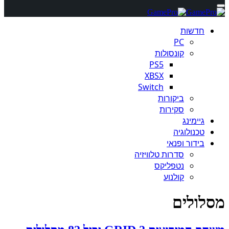
חדשות
PC
קונסולות
PS5
XBSX
Switch
ביקורות
סקירות
גיימינג
טכנולוגיה
בידור ופנאי
סדרות טלוויזיה
נטפליקס
קולנוע
מסלולים