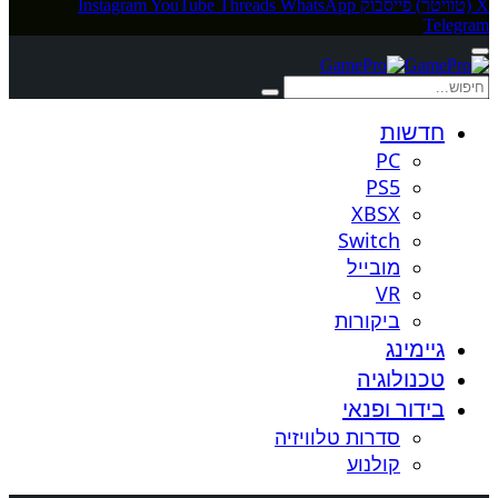
X (טוויטר)
פייסבוק
WhatsApp
Threads
YouTube
Instagram
Telegram
חדשות
PC
PS5
XBSX
Switch
מובייל
VR
ביקורות
גיימינג
טכנולוגיה
בידור ופנאי
סדרות טלוויזיה
קולנוע