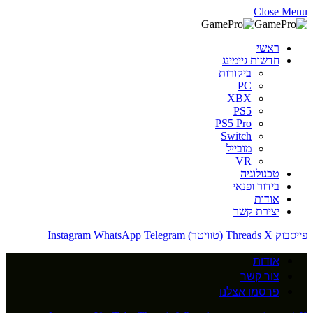
Close Menu
ראשי
חדשות גיימינג
ביקורות
PC
XBX
PS5
PS5 Pro
Switch
מובייל
VR
טכנולוגיה
בידור ופנאי
אודות
יצירת קשר
פייסבוק
X (טוויטר)
Threads
Telegram
WhatsApp
Instagram
אודות
צור קשר
פרסמו אצלנו