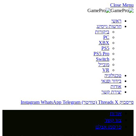
Close Menu
ראשי
חדשות גיימינג
ביקורות
PC
XBX
PS5
PS5 Pro
Switch
מובייל
VR
טכנולוגיה
בידור ופנאי
אודות
יצירת קשר
פייסבוק
X (טוויטר)
Threads
Telegram
WhatsApp
Instagram
אודות
צור קשר
פרסמו אצלנו