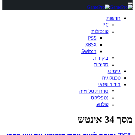
חדשות
PC
קונסולות
PS5
XBSX
Switch
ביקורות
סקירות
גיימינג
טכנולוגיה
בידור ופנאי
סדרות טלוויזיה
נטפליקס
קולנוע
מסך 34 אינטש