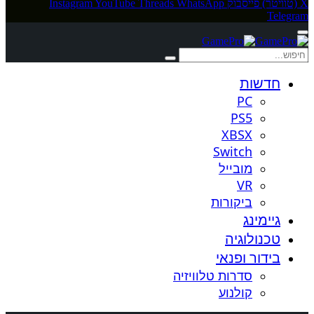
X (טוויטר)
פייסבוק
WhatsApp
Threads
YouTube
Instagram
Telegram
חדשות
PC
PS5
XBSX
Switch
מובייל
VR
ביקורות
גיימינג
טכנולוגיה
בידור ופנאי
סדרות טלוויזיה
קולנוע