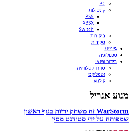
PC
קונסולות
PS5
XBSX
Switch
ביקורות
סקירות
גיימינג
טכנולוגיה
בידור ופנאי
סדרות טלוויזיה
נטפליקס
קולנוע
מנוע אנריל
WarStorm זה משחק יריות בגוף ראשון
שמפותח על ידי סטודנט מסין