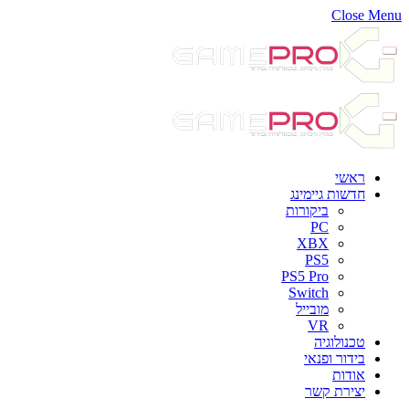
Close Menu
ראשי
חדשות גיימינג
ביקורות
PC
XBX
PS5
PS5 Pro
Switch
מובייל
VR
טכנולוגיה
בידור ופנאי
אודות
יצירת קשר