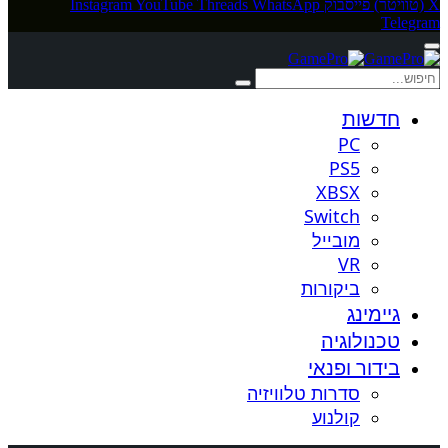
X (טוויטר)
פייסבוק
WhatsApp
Threads
YouTube
Instagram
Telegram
חדשות
PC
PS5
XBSX
Switch
מובייל
VR
ביקורות
גיימינג
טכנולוגיה
בידור ופנאי
סדרות טלוויזיה
קולנוע