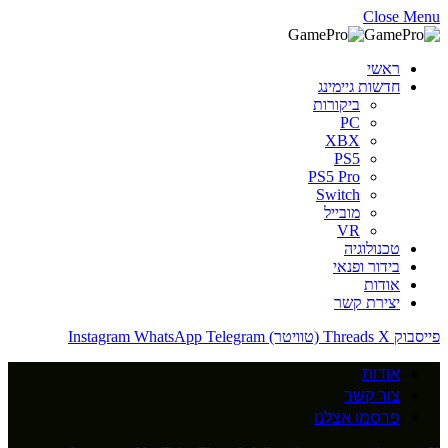
Close Menu
ראשי
חדשות גיימינג
ביקורות
PC
XBX
PS5
PS5 Pro
Switch
מובייל
VR
טכנולוגיה
בידור ופנאי
אודות
יצירת קשר
פייסבוק
X (טוויטר)
Threads
Telegram
WhatsApp
Instagram
אודות
צור קשר
פרסמו אצלנו