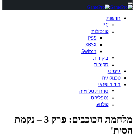
חדשות
PC
קונסולות
PS5
XBSX
Switch
ביקורות
סקירות
גיימינג
טכנולוגיה
בידור ופנאי
סדרות טלוויזיה
נטפליקס
קולנוע
מלחמת הכוכבים: פרק 3 – נקמת
הסית'