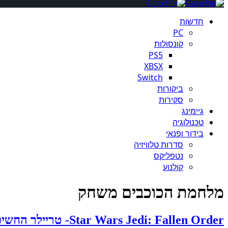
חדשות
PC
קונסולות
PS5
XBSX
Switch
ביקורות
סקירות
גיימינג
טכנולוגיה
בידור ופנאי
סדרות טלוויזיה
נטפליקס
קולנוע
מלחמת הכוכבים משחק
Star Wars Jedi: Fallen Order- טריילר החשיפה כבר כאן