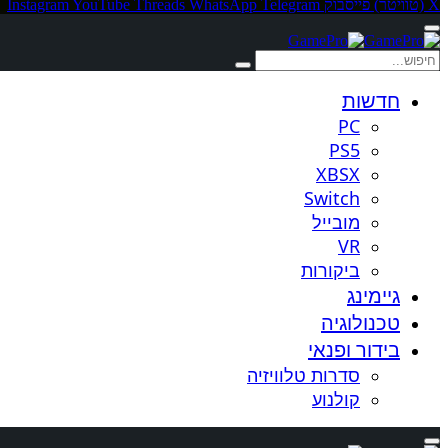
X (טוויטר)
פייסבוק
Telegram
WhatsApp
Threads
YouTube
Instagram
חדשות
PC
PS5
XBSX
Switch
מובייל
VR
ביקורות
גיימינג
טכנולוגיה
בידור ופנאי
סדרות טלוויזיה
קולנוע