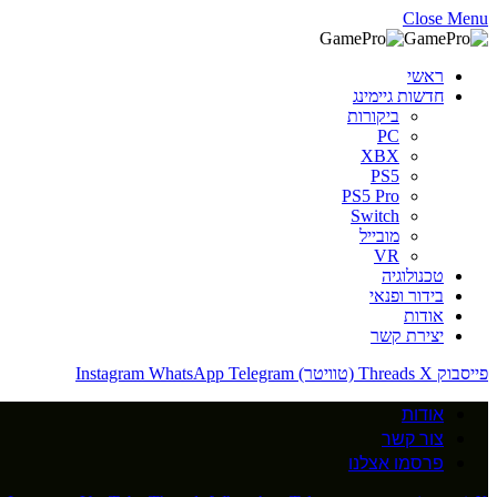
Close Menu
ראשי
חדשות גיימינג
ביקורות
PC
XBX
PS5
PS5 Pro
Switch
מובייל
VR
טכנולוגיה
בידור ופנאי
אודות
יצירת קשר
פייסבוק
X (טוויטר)
Threads
Telegram
WhatsApp
Instagram
אודות
צור קשר
פרסמו אצלנו