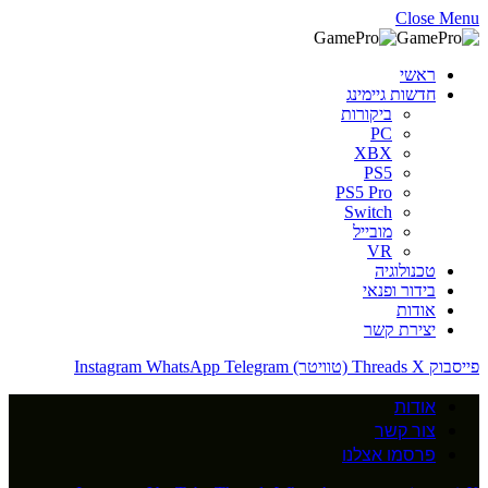
Close Menu
ראשי
חדשות גיימינג
ביקורות
PC
XBX
PS5
PS5 Pro
Switch
מובייל
VR
טכנולוגיה
בידור ופנאי
אודות
יצירת קשר
פייסבוק
X (טוויטר)
Threads
Telegram
WhatsApp
Instagram
אודות
צור קשר
פרסמו אצלנו