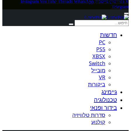
X (טוויטר)
פייסבוק
WhatsApp
Threads
YouTube
Instagram
Telegram
חדשות
PC
PS5
XBSX
Switch
מובייל
VR
ביקורות
גיימינג
טכנולוגיה
בידור ופנאי
סדרות טלוויזיה
קולנוע