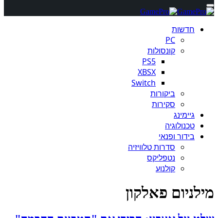
חדשות
PC
קונסולות
PS5
XBSX
Switch
ביקורות
סקירות
גיימינג
טכנולוגיה
בידור ופנאי
סדרות טלוויזיה
נטפליקס
קולנוע
מילניום פאלקון