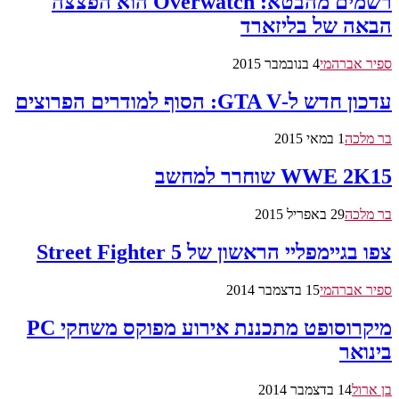
רשמים מהבטא: Overwatch הוא הפצצה
הבאה של בליזארד
ספיר אברהמי
4 בנובמבר 2015
עדכון חדש ל-GTA V: הסוף למודרים הפרוצים
בר מלכה
1 במאי 2015
WWE 2K15 שוחרר למחשב
בר מלכה
29 באפריל 2015
צפו בגיימפליי הראשון של Street Fighter 5
ספיר אברהמי
15 בדצמבר 2014
מיקרוסופט מתכננת אירוע מפוקס משחקי PC
בינואר
בן ארול
14 בדצמבר 2014