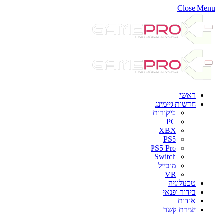
Close Menu
ראשי
חדשות גיימינג
ביקורות
PC
XBX
PS5
PS5 Pro
Switch
מובייל
VR
טכנולוגיה
בידור ופנאי
אודות
יצירת קשר