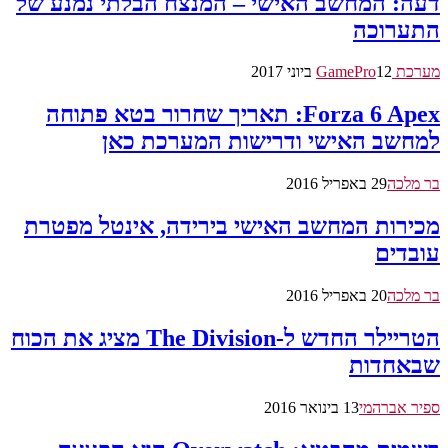
דעה: המחשב האישי – המנצח הבלתי נמנע של
התערוכה
מערכת GamePro
12 ביוני 2017
Forza 6 Apex: תאריך שחרור בטא פתוחה
למחשב האישי ודרישות המערכת כאן
בר מלכה
29 באפריל 2016
מכירות המחשב האישי בירידה, אינטל מפטרת
עובדים
בר מלכה
20 באפריל 2016
הטריילר החדש ל-The Division מציג את הכוח
שבאחדות
ספיר אברהמי
13 בינואר 2016