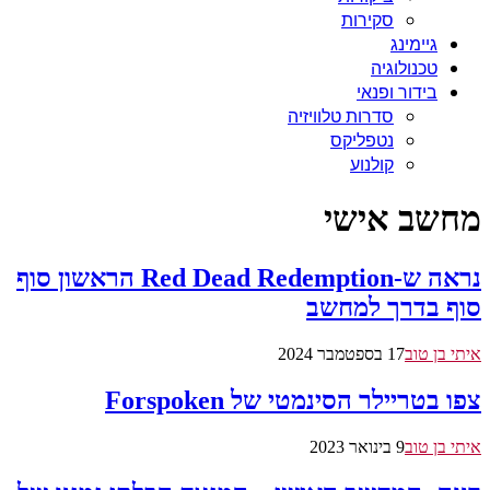
סקירות
גיימינג
טכנולוגיה
בידור ופנאי
סדרות טלוויזיה
נטפליקס
קולנוע
מחשב אישי
נראה ש-Red Dead Redemption הראשון סוף
סוף בדרך למחשב
איתי בן טוב
17 בספטמבר 2024
צפו בטריילר הסינמטי של Forspoken
איתי בן טוב
9 בינואר 2023