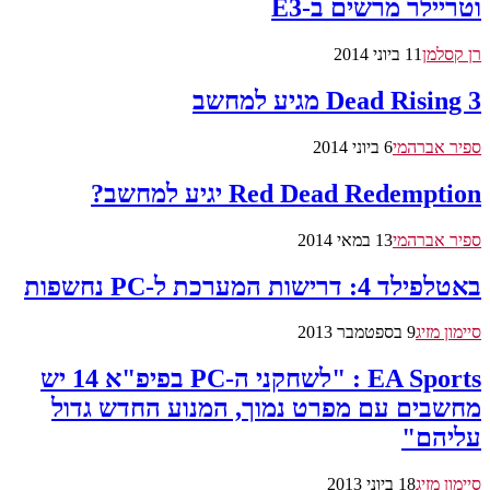
וטריילר מרשים ב-E3
רן קסלמן
11 ביוני 2014
Dead Rising 3 מגיע למחשב
ספיר אברהמי
6 ביוני 2014
Red Dead Redemption יגיע למחשב?
ספיר אברהמי
13 במאי 2014
באטלפילד 4: דרישות המערכת ל-PC נחשפות
סיימון מזיג
9 בספטמבר 2013
EA Sports : "לשחקני ה-PC בפיפ"א 14 יש
מחשבים עם מפרט נמוך, המנוע החדש גדול
עליהם"
סיימון מזיג
18 ביוני 2013