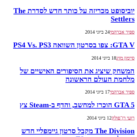
יוביסופט מכריזה על כותר חדש לסדרת The
Settlers
ספיר אברהמי
24 ביוני 2014
GTA V: צפו בסרטון השוואה PS4 Vs. PS3
סיימון מזיג
18 ביוני 2014
המשחק שיציג את הסיפורים האישיים של
מלחמת העולם הראשונה
ספיר אברהמי
17 ביוני 2014
GTA 5 הוכרז למחשב, והדף ב-Steam צץ
רועי רן־פולק
12 ביוני 2014
The Division מקבל סרטון גיימפליי חדש