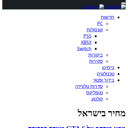
חדשות
PC
קונסולות
PS5
XBSX
Switch
ביקורות
סקירות
גיימינג
טכנולוגיה
בידור ופנאי
סדרות טלוויזיה
נטפליקס
קולנוע
מחיר בישראל