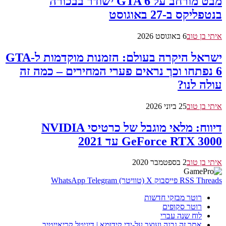
מבט מורחב על GTA 6 ישודר בבכורה
בנטפליקס ב-27 באוגוסט
איתי בן טוב
6 באוגוסט 2026
ישראל היקרה בעולם: הזמנות מוקדמות ל-GTA
6 נפתחו וכך נראים פערי המחירים – כמה זה
עולה לנו?
איתי בן טוב
25 ביוני 2026
דיווח: מלאי מוגבל של כרטיסי NVIDIA
GeForce RTX 3000 עד 2021
איתי בן טוב
2 בספטמבר 2020
Threads
RSS
פייסבוק
X (טוויטר)
Telegram
WhatsApp
רוטר מבזקי חדשות
רוטר סקופים
לוח שנה עברי
אתר זה נבנה ועוצב על-ידי קידומא | דיגיטל קריאייטיב