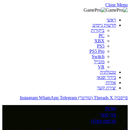
Close Menu
ראשי
חדשות גיימינג
ביקורות
PC
XBX
PS5
PS5 Pro
Switch
מובייל
VR
טכנולוגיה
בידור ופנאי
אודות
יצירת קשר
פייסבוק
X (טוויטר)
Threads
Telegram
WhatsApp
Instagram
אודות
צור קשר
פרסמו אצלנו