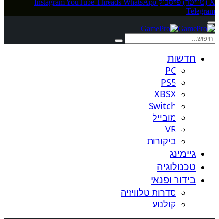
X (טוויטר)
פייסבוק
WhatsApp
Threads
YouTube
Instagram
Telegram
חדשות
PC
PS5
XBSX
Switch
מובייל
VR
ביקורות
גיימינג
טכנולוגיה
בידור ופנאי
סדרות טלוויזיה
קולנוע