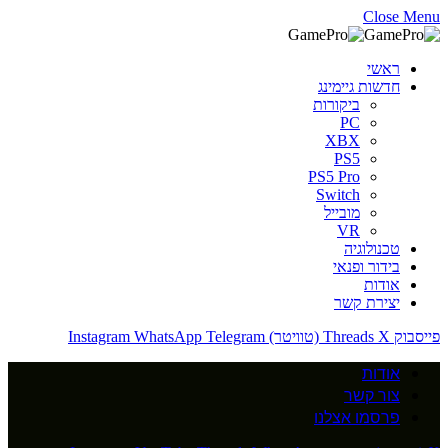
Close Menu
ראשי
חדשות גיימינג
ביקורות
PC
XBX
PS5
PS5 Pro
Switch
מובייל
VR
טכנולוגיה
בידור ופנאי
אודות
יצירת קשר
פייסבוק
X (טוויטר)
Threads
Telegram
WhatsApp
Instagram
אודות
צור קשר
פרסמו אצלנו