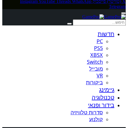
X (טוויטר)
פייסבוק
WhatsApp
Threads
YouTube
Instagram
Telegram
חדשות
PC
PS5
XBSX
Switch
מובייל
VR
ביקורות
גיימינג
טכנולוגיה
בידור ופנאי
סדרות טלוויזיה
קולנוע