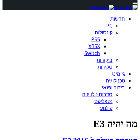
חדשות
PC
קונסולות
PS5
XBSX
Switch
ביקורות
סקירות
גיימינג
טכנולוגיה
בידור ופנאי
סדרות טלוויזיה
נטפליקס
קולנוע
מה יהיה E3