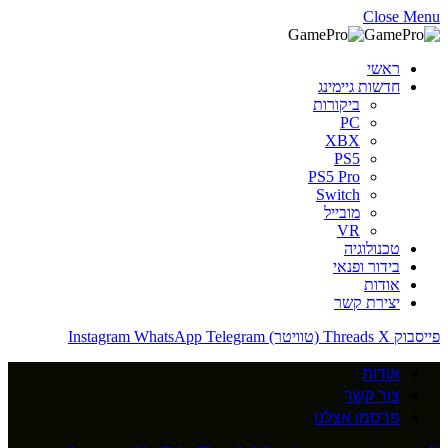
Close Menu
ראשי
חדשות גיימינג
ביקורות
PC
XBX
PS5
PS5 Pro
Switch
מובייל
VR
טכנולוגיה
בידור ופנאי
אודות
יצירת קשר
פייסבוק
X (טוויטר)
Threads
Telegram
WhatsApp
Instagram
אודות
צור קשר
פרסמו אצלנו