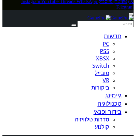
X (טוויטר)
פייסבוק
WhatsApp
Threads
YouTube
Instagram
Telegram
חדשות
PC
PS5
XBSX
Switch
מובייל
VR
ביקורות
גיימינג
טכנולוגיה
בידור ופנאי
סדרות טלוויזיה
קולנוע