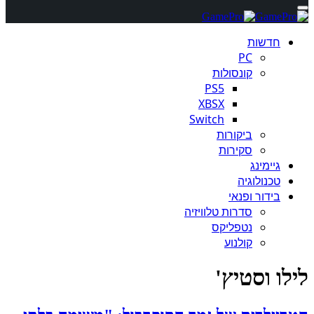
חדשות
PC
קונסולות
PS5
XBSX
Switch
ביקורות
סקירות
גיימינג
טכנולוגיה
בידור ופנאי
סדרות טלוויזיה
נטפליקס
קולנוע
לילו וסטיץ'