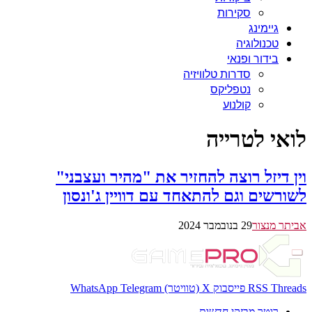
סקירות
גיימינג
טכנולוגיה
בידור ופנאי
סדרות טלוויזיה
נטפליקס
קולנוע
לואי לטרייה
וין דיזל רוצה להחזיר את "מהיר ועצבני"
לשורשים וגם להתאחד עם דוויין ג'ונסון
אביתר מנצור
29 בנובמבר 2024
Threads
RSS
פייסבוק
X (טוויטר)
Telegram
WhatsApp
רוטר מבזקי חדשות