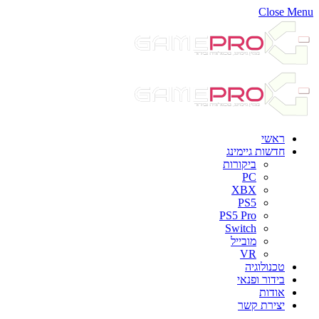
Close Menu
ראשי
חדשות גיימינג
ביקורות
PC
XBX
PS5
PS5 Pro
Switch
מובייל
VR
טכנולוגיה
בידור ופנאי
אודות
יצירת קשר