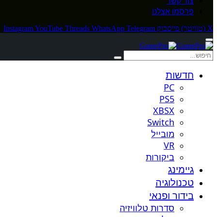
צור קשר
פרסמו אצלנו
X (טוויטר)
פייסבוק
Telegram
WhatsApp
Threads
YouTube
Instagram
חדשות
PC
PS5
XBSX
Switch
מובייל
VR
ביקורות
גיימינג
טכנולוגיה
בידור ופנאי
סדרות טלוויזיה