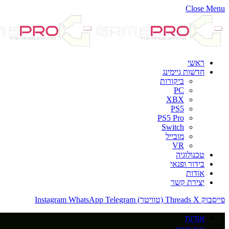
Close Menu
ראשי
חדשות גיימינג
ביקורות
PC
XBX
PS5
PS5 Pro
Switch
מובייל
VR
טכנולוגיה
בידור ופנאי
אודות
יצירת קשר
פייסבוק
X (טוויטר)
Threads
Telegram
WhatsApp
Instagram
אודות