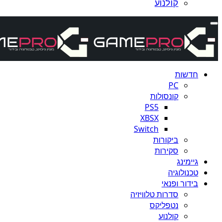
קולנוע
חדשות
PC
קונסולות
PS5
XBSX
Switch
ביקורות
סקירות
גיימינג
טכנולוגיה
בידור ופנאי
סדרות טלוויזיה
נטפליקס
קולנוע