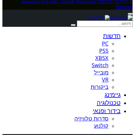
X (טוויטר)
פייסבוק
WhatsApp
Threads
YouTube
Instagram
Telegram
חדשות
PC
PS5
XBSX
Switch
מובייל
VR
ביקורות
גיימינג
טכנולוגיה
בידור ופנאי
סדרות טלוויזיה
קולנוע