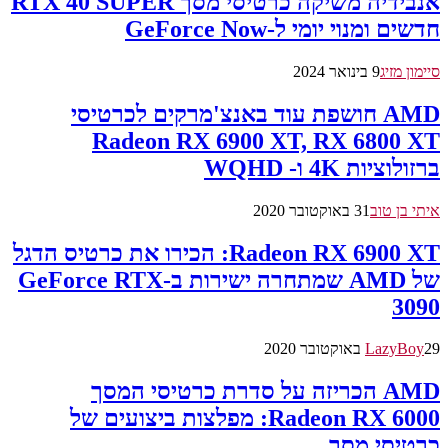
אנבידיה משיקה כרטיסי מסך RTX 40 SUPER
חדשים ומנוי יומי ל-GeForce Now
סיימון מזיג
9 בינואר 2024
AMD חושפת עוד באנצ'מרקים לכרטיסי
Radeon RX 6900 XT, RX 6800 XT
ברזולוציות 4K ו- WQHD
איתי בן טוב
31 באוקטובר 2020
Radeon RX 6900 XT: הכירו את כרטיס הדגל
של AMD שמתחרה ישירות ב-GeForce RTX
3090
29 באוקטובר 2020
LazyBoy
AMD הכריזה על סדרת כרטיסי המסך
Radeon RX 6000: מפלצות ביצועים של
כרטיסי מסך