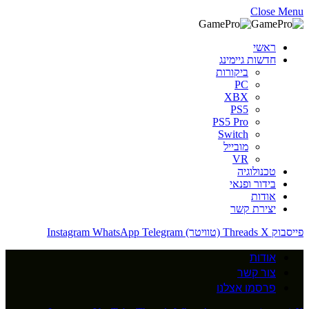
Close Menu
ראשי
חדשות גיימינג
ביקורות
PC
XBX
PS5
PS5 Pro
Switch
מובייל
VR
טכנולוגיה
בידור ופנאי
אודות
יצירת קשר
פייסבוק
X (טוויטר)
Threads
Telegram
WhatsApp
Instagram
אודות
צור קשר
פרסמו אצלנו