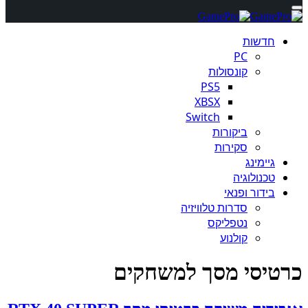
חדשות
PC
קונסולות
PS5
XBSX
Switch
ביקורות
סקירות
גיימינג
טכנולוגיה
בידור ופנאי
סדרות טלוויזיה
נטפליקס
קולנוע
כרטיסי מסך למשחקים