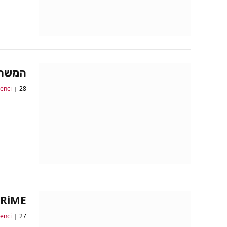
המשחקים של 
28 במאי 2017
lenci
RiME: כל הביקורות כאן
27 במאי 2017
lenci