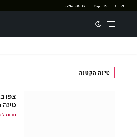
אודות
צור קשר
פרסמו אצלנו
ח
טינה הקטנה
צפו ב
טינה 
רותם גולדב