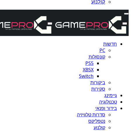
קולנוע
חדשות
PC
קונסולות
PS5
XBSX
Switch
ביקורות
סקירות
גיימינג
טכנולוגיה
בידור ופנאי
סדרות טלוויזיה
נטפליקס
קולנוע