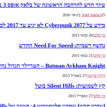
טיזר חדש להרחבה הראשונה של בלאק אופס 3 נחשפה
25 בינואר 2016
Ariel Valenci
מידע על Cyberpunk 2077 לא יגיע עד 2017 לכל המוקדם
בר מלכה
26 במאי 2015
נחשף רשמית: Need For Speed החדש
בר מלכה
21 במאי 2015
Batman Arkham Knight – הטריילר הגדול נחשף!
דיוויד פרוטגין
27 באפריל 2015
קץ לשמועות: Silent Hills בוטל
בר מלכה
27 באפריל 2015
[עדכון חדש] שחקני פלייסטיישן 4: הטיזר של Silent Hills יוסר השבוע