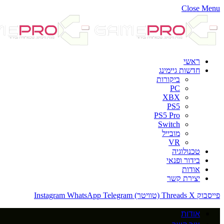
Close Menu
ראשי
חדשות גיימינג
ביקורות
PC
XBX
PS5
PS5 Pro
Switch
מובייל
VR
טכנולוגיה
בידור ופנאי
אודות
יצירת קשר
פייסבוק
X (טוויטר)
Threads
Telegram
WhatsApp
Instagram
אודות