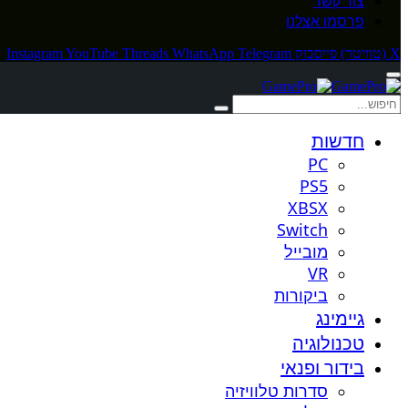
צור קשר
פרסמו אצלנו
X (טוויטר)
פייסבוק
Telegram
WhatsApp
Threads
YouTube
Instagram
חדשות
PC
PS5
XBSX
Switch
מובייל
VR
ביקורות
גיימינג
טכנולוגיה
בידור ופנאי
סדרות טלוויזיה