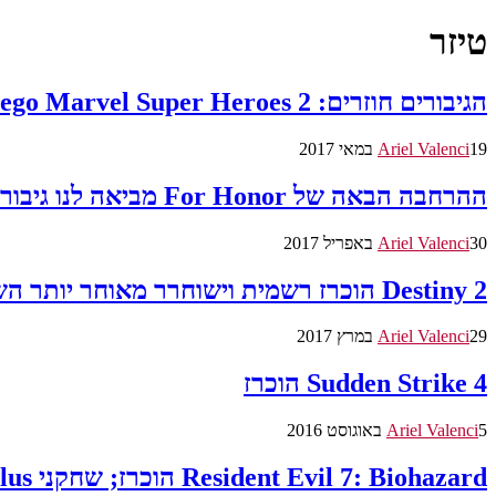
טיזר
הגיבורים חוזרים: Lego Marvel Super Heroes 2 הוכרז *עדכון: הטריילר שוחרר*
19 במאי 2017
Ariel Valenci
ההרחבה הבאה של For Honor מביאה לנו גיבורים חדשים, מפות ועוד
30 באפריל 2017
Ariel Valenci
Destiny 2 הוכרז רשמית וישוחרר מאוחר יותר השנה *עדכון: שוחרר הטריילר הרשמי*
29 במרץ 2017
Ariel Valenci
Sudden Strike 4 הוכרז
5 באוגוסט 2016
Ariel Valenci
Resident Evil 7: Biohazard הוכרז; שחקני PS Plus יכולים להוריד את הדמו