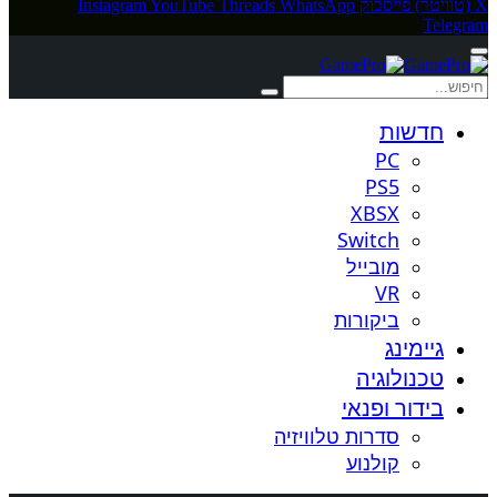
X (טוויטר)
פייסבוק
WhatsApp
Threads
YouTube
Instagram
Telegram
חדשות
PC
PS5
XBSX
Switch
מובייל
VR
ביקורות
גיימינג
טכנולוגיה
בידור ופנאי
סדרות טלוויזיה
קולנוע