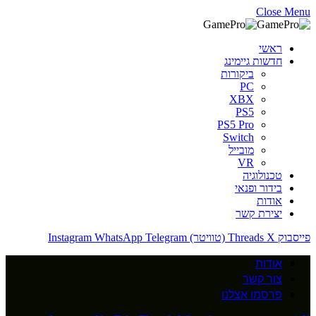
Close Menu
ראשי
חדשות גיימינג
ביקורות
PC
XBX
PS5
PS5 Pro
Switch
מובייל
VR
טכנולוגיה
בידור ופנאי
אודות
יצירת קשר
פייסבוק
X (טוויטר)
Threads
Telegram
WhatsApp
Instagram
אודות
צור קשר
פרסמו אצלנו