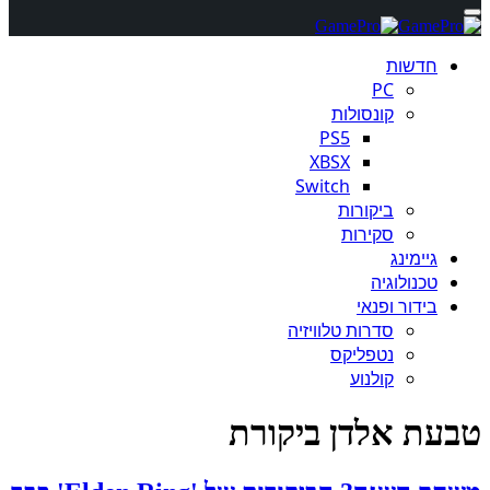
חדשות
PC
קונסולות
PS5
XBSX
Switch
ביקורות
סקירות
גיימינג
טכנולוגיה
בידור ופנאי
סדרות טלוויזיה
נטפליקס
קולנוע
טבעת אלדן ביקורת