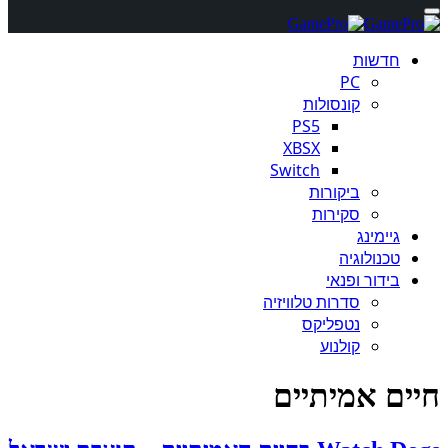
חדשות
PC
קונסולות
PS5
XBSX
Switch
ביקורות
סקירות
גיימינג
טכנולוגיה
בידור ופנאי
סדרות טלוויזיה
נטפליקס
קולנוע
חיים אמיתיים