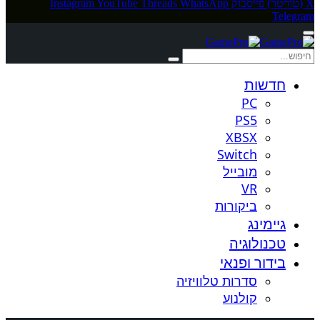
X (טוויטר)
פייסבוק
WhatsApp
Threads
YouTube
Instagram
Telegram
חדשות
PC
PS5
XBSX
Switch
מובייל
VR
ביקורות
גיימינג
טכנולוגיה
בידור ופנאי
סדרות טלוויזיה
קולנוע