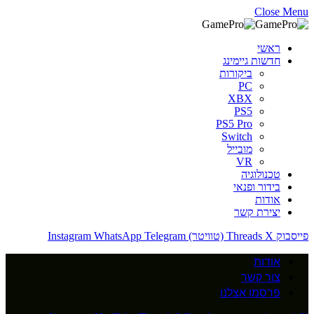
Close Menu
ראשי
חדשות גיימינג
ביקורות
PC
XBX
PS5
PS5 Pro
Switch
מובייל
VR
טכנולוגיה
בידור ופנאי
אודות
יצירת קשר
פייסבוק
X (טוויטר)
Threads
Telegram
WhatsApp
Instagram
אודות
צור קשר
פרסמו אצלנו