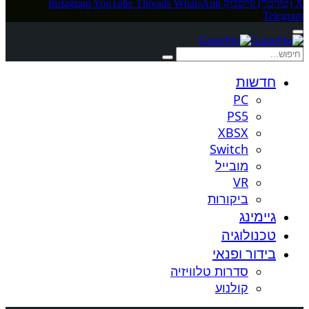
X (טוויטר)
פייסבוק
WhatsApp
Threads
YouTube
Instagram
Telegram
חדשות
PC
PS5
XBSX
Switch
מובייל
VR
ביקורות
גיימינג
טכנולוגיה
בידור ופנאי
סדרות טלוויזיה
קולנוע