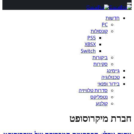
חדשות
PC
קונסולות
PS5
XBSX
Switch
ביקורות
סקירות
גיימינג
טכנולוגיה
בידור ופנאי
סדרות טלוויזיה
נטפליקס
קולנוע
חברת מיקרוסופט