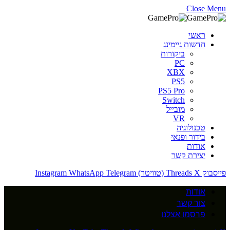
Close Menu
ראשי
חדשות גיימינג
ביקורות
PC
XBX
PS5
PS5 Pro
Switch
מובייל
VR
טכנולוגיה
בידור ופנאי
אודות
יצירת קשר
פייסבוק
X (טוויטר)
Threads
Telegram
WhatsApp
Instagram
אודות
צור קשר
פרסמו אצלנו