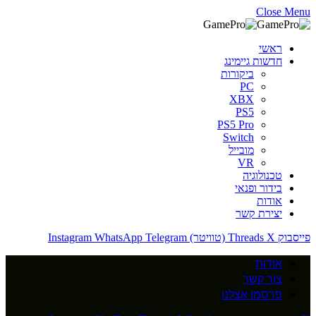
Close Menu
ראשי
חדשות גיימינג
ביקורות
PC
XBX
PS5
PS5 Pro
Switch
מובייל
VR
טכנולוגיה
בידור ופנאי
אודות
יצירת קשר
פייסבוק
X (טוויטר)
Threads
Telegram
WhatsApp
Instagram
אודות
צור קשר
פרסמו אצלנו