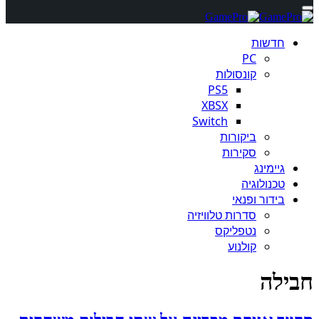
חדשות
PC
קונסולות
PS5
XBSX
Switch
ביקורות
סקירות
גיימינג
טכנולוגיה
בידור ופנאי
סדרות טלוויזיה
נטפליקס
קולנוע
חבילה