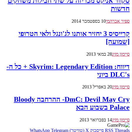
סקוור אניקס מכריזה על שתי חבילות משחקים
חדשות
ספיר אברהמי
10 בספטמבר 2014
קרייסיס 3 יחזיר אותנו לג'ונגל ולאי הטרופי
[שמועה]
סיימון מזיג
28 במאי 2013
דיווח: Skyrim: Legendary Edition + כל ה-
DLC's ביוני
סיימון מזיג
20 באפריל 2013
DmC: Devil May Cry- ההרחבה Bloody
Palace בשבוע הבא
סיימון מזיג
14 בפברואר 2013
Threads
RSS
פייסבוק
X (טוויטר)
Telegram
WhatsApp