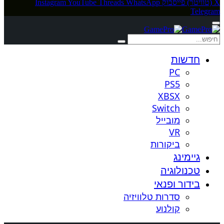
X (טוויטר)
פייסבוק
WhatsApp
Threads
YouTube
Instagram
Telegram
חדשות
PC
PS5
XBSX
Switch
מובייל
VR
ביקורות
גיימינג
טכנולוגיה
בידור ופנאי
סדרות טלוויזיה
קולנוע