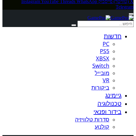
X (טוויטר)
פייסבוק
WhatsApp
Threads
YouTube
Instagram
Telegram
חדשות
PC
PS5
XBSX
Switch
מובייל
VR
ביקורות
גיימינג
טכנולוגיה
בידור ופנאי
סדרות טלוויזיה
קולנוע