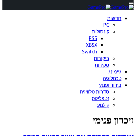
חדשות
PC
קונסולות
PS5
XBSX
Switch
ביקורות
סקירות
גיימינג
טכנולוגיה
בידור ופנאי
סדרות טלוויזיה
נטפליקס
קולנוע
זיכרון פנימי