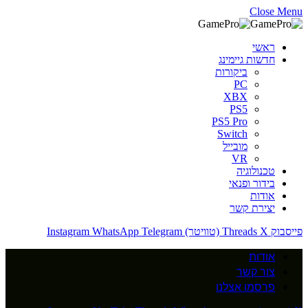
Close Menu
ראשי
חדשות גיימינג
ביקורות
PC
XBX
PS5
PS5 Pro
Switch
מובייל
VR
טכנולוגיה
בידור ופנאי
אודות
יצירת קשר
פייסבוק
X (טוויטר)
Threads
Telegram
WhatsApp
Instagram
אודות
צור קשר
פרסמו אצלנו