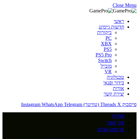
Close Menu
ראשי
חדשות גיימינג
ביקורות
PC
XBX
PS5
PS5 Pro
Switch
מובייל
VR
טכנולוגיה
בידור ופנאי
אודות
יצירת קשר
פייסבוק
X (טוויטר)
Threads
Telegram
WhatsApp
Instagram
אודות
צור קשר
פרסמו אצלנו