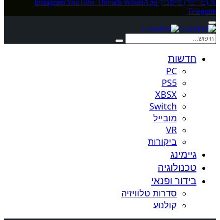
X (טוויטר)
פייסבוק
WhatsApp
Threads
YouTube
Instagram
Telegram
חדשות
PC
PS5
XBSX
Switch
מובייל
VR
ביקורות
גיימינג
טכנולוגיה
בידור ופנאי
סדרות טלוויזיה
קולנוע