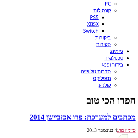
PC
קונסולות
PS5
XBSX
Switch
ביקורות
סקירות
גיימינג
טכנולוגיה
בידור ופנאי
סדרות טלוויזיה
נטפליקס
קולנוע
הפרו הכי טוב
מכתבים למערכת: פרו אכזביישן 2014
סיימון מזיג
4 בנובמבר 2013