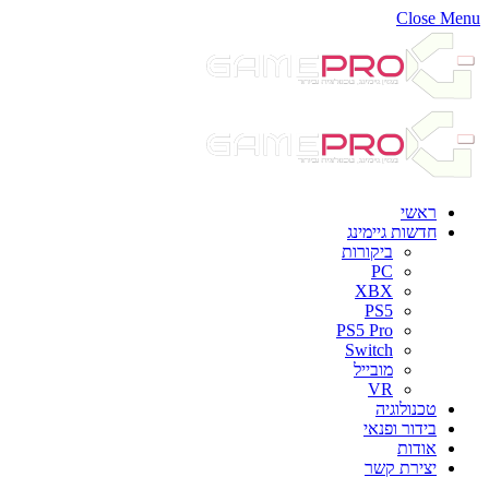
Close Menu
ראשי
חדשות גיימינג
ביקורות
PC
XBX
PS5
PS5 Pro
Switch
מובייל
VR
טכנולוגיה
בידור ופנאי
אודות
יצירת קשר