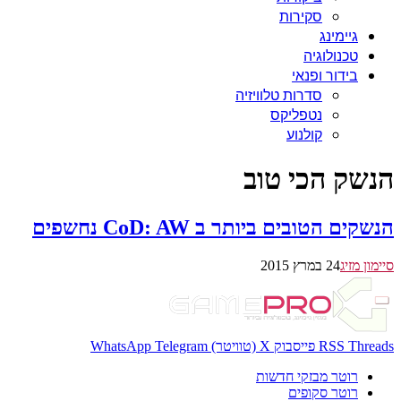
סקירות
גיימינג
טכנולוגיה
בידור ופנאי
סדרות טלוויזיה
נטפליקס
קולנוע
הנשק הכי טוב
הנשקים הטובים ביותר ב CoD: AW נחשפים
סיימון מזיג
24 במרץ 2015
Threads
RSS
פייסבוק
X (טוויטר)
Telegram
WhatsApp
רוטר מבזקי חדשות
רוטר סקופים