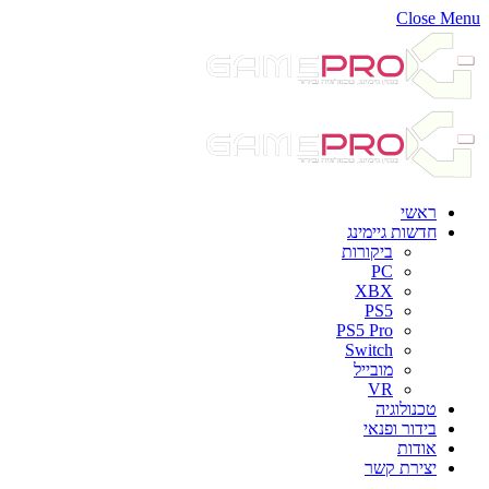
Close Menu
ראשי
חדשות גיימינג
ביקורות
PC
XBX
PS5
PS5 Pro
Switch
מובייל
VR
טכנולוגיה
בידור ופנאי
אודות
יצירת קשר