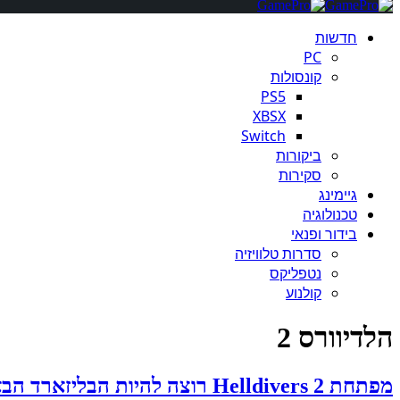
חדשות
PC
קונסולות
PS5
XBSX
Switch
ביקורות
סקירות
גיימינג
טכנולוגיה
בידור ופנאי
סדרות טלוויזיה
נטפליקס
קולנוע
הלדיוורס 2
מפתחת Helldivers 2 רוצה להיות הבליזארד הבאה