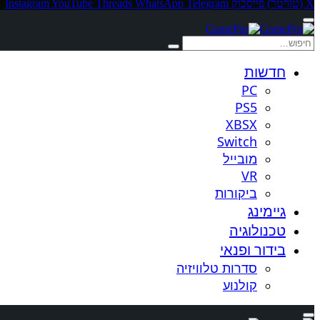
X (טוויטר)
פייסבוק
Telegram
WhatsApp
Threads
YouTube
Instagram
חדשות
PC
PS5
XBSX
Switch
מובייל
VR
ביקורות
גיימינג
טכנולוגיה
בידור ופנאי
סדרות טלוויזיה
קולנוע