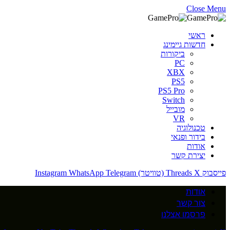
Close Menu
ראשי
חדשות גיימינג
ביקורות
PC
XBX
PS5
PS5 Pro
Switch
מובייל
VR
טכנולוגיה
בידור ופנאי
אודות
יצירת קשר
פייסבוק
X (טוויטר)
Threads
Telegram
WhatsApp
Instagram
אודות
צור קשר
פרסמו אצלנו